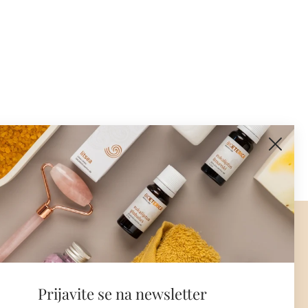
PRIJAVITE SE NA NEWSLETTER
Ostvarite 10% popusta na prvu kupnju prijavom na
Newsletter.
Prijavite se na newsletter
Saznajte sve o najnovijim trendovima u aromaterapiji,