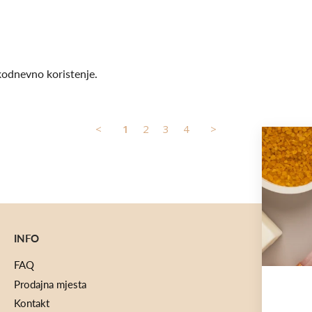
kodnevno koristenje.
<
1
2
3
4
>
INFO
FAQ
Prodajna mjesta
Kontakt