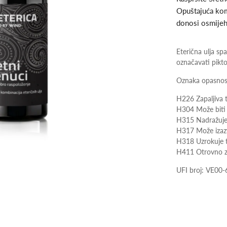
Opuštajuća kom
donosi osmijeh
Eterična ulja sp
označavati pikt
Oznaka opasnos
H226 Zapaljiva t
H304 Može biti 
H315 Nadražuje
H317 Može izazva
H318 Uzrokuje t
H411 Otrovno za
UFI broj: VE00