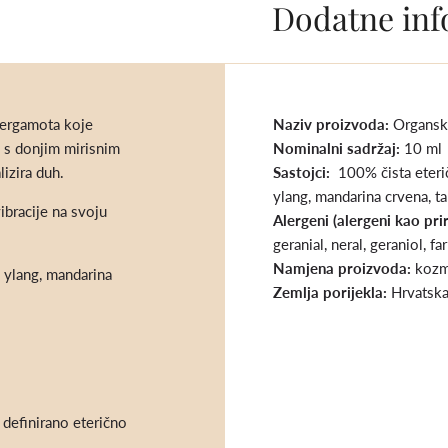
Dodatne inf
bergamota koje
Naziv proizvoda:
Organsk
 s donjim mirisnim
Nominalni sadržaj:
10 ml
lizira duh.
Sastojci:
100% čista eterič
ylang, mandarina crvena, ta
ibracije na svoju
Alergeni (alergeni kao pri
geranial, neral, geraniol, fa
Namjena proizvoda:
kozm
g ylang, mandarina
Zemlja porijekla:
Hrvatsk
 definirano eterično