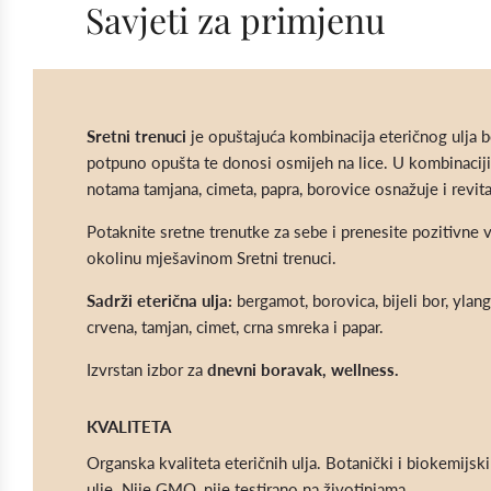
Savjeti za primjenu
Sretni trenuci
je opuštajuća kombinacija eteričnog ulja 
potpuno opušta te donosi osmijeh na lice. U kombinaciji
notama tamjana, cimeta, papra, borovice osnažuje i revita
Potaknite sretne trenutke za sebe i prenesite pozitivne v
okolinu mješavinom Sretni trenuci.
Sadrži eterična ulja:
bergamot, borovica, bijeli bor, ylan
crvena, tamjan, cimet, crna smreka i papar.
Izvrstan izbor za
dnevni boravak, wellness.
KVALITETA
Organska kvaliteta eteričnih ulja. Botanički i biokemijski
ulje. Nije GMO, nije testirano na životinjama.