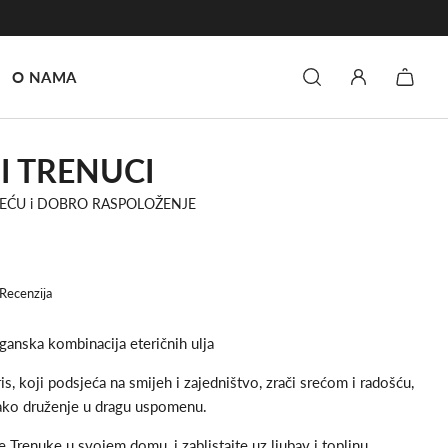
O NAMA
I TRENUCI
SREĆU i DOBRO RASPOLOŽENJE
Recenzija
ganska kombinacija eteričnih ulja
ris, koji podsjeća na smijeh i zajedništvo, zrači srećom i radošću,
vako druženje u dragu uspomenu.
e Trenuke u svojem domu, i zablistajte uz ljubav i toplinu.