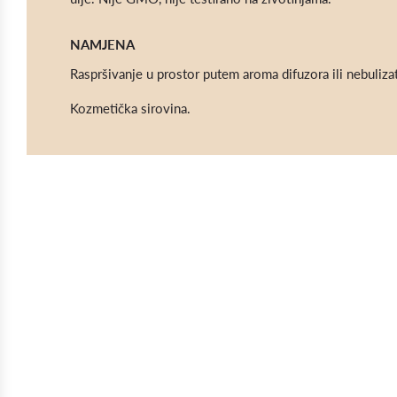
NAMJENA
Raspršivanje u prostor putem aroma difuzora ili nebuliza
Kozmetička sirovina.
SIGURNOST
Eterično ulje koristite samo za vanjsku upotrebu. Nemojt
nerazrijeđeno direktno na koži te izbjegavajte kontakt s
Držite ga izvan dohvata djece te ga nemojte koristiti ko
godina. Konzultirajte liječnika prije upotrebe eteričnog u
trudnoće.
Bioeterica proizvodi nisu namijenjeni dijagnosticiranju, li
sprečavanju bolesti. Informacije koje pružamo ne predsta
savjet. Za bilo kakve zdravstvene tegobe posavjetujte se 
drugim zdravstvenim stručnjakom.