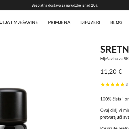
Besplatna dostava za narudžbe iznad 20€
ULJA I MJEŠAVINE
PRIMJENA
DIFUZERI
BLOG
SRETN
Mješavina za 
11,20 €
Snižena
Redovna
8
cijena
cijena
100% čista i or
Ovaj dirljivi mi
pretvarajući s
Raspršite Sretn