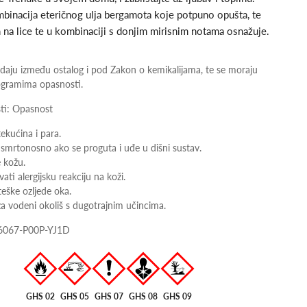
binacija eteričnog ulja bergamota koje potpuno opušta, te
 na lice te u kombinaciji s donjim mirisnim notama osnažuje.
adaju između ostalog i pod Zakon o kemikalijama, te se moraju
ogramima opasnosti.
ti: Opasnost
ekućina i para.
smrtonosno ako se proguta i uđe u dišni sustav.
 kožu.
ti alergijsku reakciju na koži.
eške ozljede oka.
 vodeni okoliš s dugotrajnim učincima.
-6067-P00P-YJ1D
GHS 02
GHS 05
GHS 07
GHS 08
GHS 09