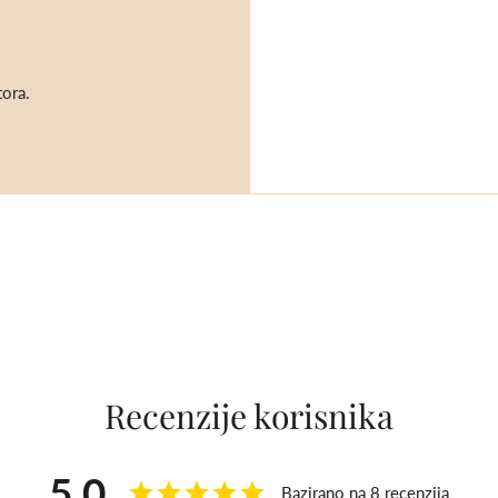
tora.
e ga koristiti
 očima.
d djece mlađe od 5
lja za vrijeme
ječenju ili
Recenzije korisnika
vljaju medicinski
s liječnikom ili
5,0
Bazirano na 8 recenzija