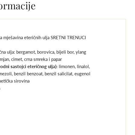
ormacije
a mješavina eteričnih ulja SRETNI TRENUCI
na ulja: bergamot, borovica, bijeli bor, ylang
mjan, cimet, crna smreka i papar
rodni sastojci eteričnog ulja):
limonen, linalol,
rnezoli, benzil benzoat, benzil salicilat, eugenol
etička sirovina
a