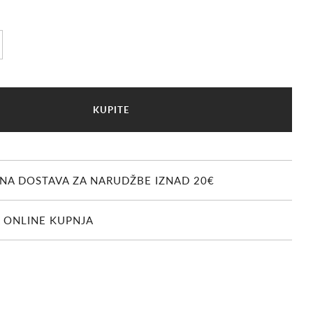
U
KUPITE
Č
I
T
A
V
NA DOSTAVA ZA NARUDŽBE IZNAD 20€
A
N
J
 ONLINE KUPNJA
E
.
.
.