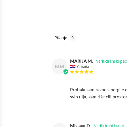
Pitanje
MARIJA M.
MM
Croatia
Probala sam razne sinergije d
svih ulja, zamiriše cili pros
Mislava D.