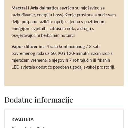
Maetral
i
Aria dalmatica
savršen su mješavine za
razbuđivanje, energiju i osvježenje prostora, a nude vam
dvije potpuno različite opcije - jednu s pozitivnom
energijom cvjetnih i citrusnih nota, a drugu s
osvježavajućim herbalnim notama!
Vapor difuzer
ima 4 sata kontinuiranog / 8 sati
povremenog rada uz 60, 90 i 120-minutni način rada s
mjeračem vremena, a njegovih 7 rotirajućih ili fiksnih
LED svjetala dodat će poseban ugođaj svakoj prostoriji.
Dodatne informacije
KVALITETA