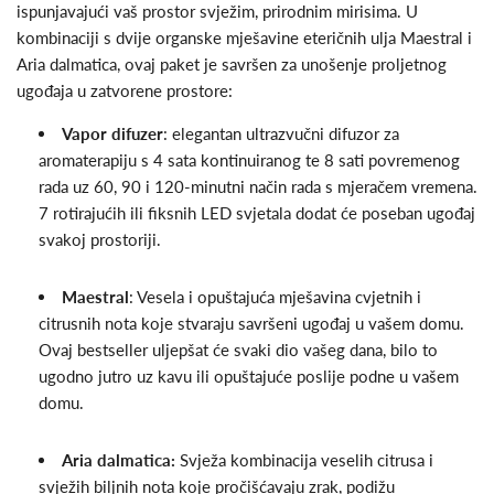
ispunjavajući vaš prostor svježim, prirodnim mirisima. U
kombinaciji s dvije organske mješavine eteričnih ulja Maestral i
Aria dalmatica, ovaj paket je savršen za unošenje proljetnog
ugođaja u zatvorene prostore:
Vapor difuzer
:
elegantan
ultrazvučni difuzor za
aromaterapiju s 4 sata kontinuiranog te 8 sati povremenog
rada uz 60, 90 i 120-minutni način rada s mjeračem vremena.
7 rotirajućih ili fiksnih LED svjetala dodat će poseban ugođaj
svakoj prostoriji.
Maestral
: Vesela i opuštajuća mješavina cvjetnih i
citrusnih nota koje stvaraju savršeni ugođaj u vašem domu.
Ovaj bestseller uljepšat će svaki dio vašeg dana, bilo to
ugodno jutro uz kavu ili opuštajuće poslije podne u vašem
domu.
Aria dalmatica:
Svježa kombinacija veselih citrusa i
svježih biljnih nota koje pročišćavaju zrak, podižu