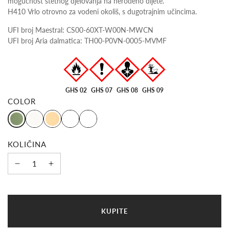
mogućnost štetnog djelovanja na nerođeno dijete.
H410 Vrlo otrovno za vodeni okoliš, s dugotrajnim učincima.
UFI broj Maestral: CS00-60XT-W00N-MWCN
UFI broj Aria dalmatica: TH00-P0VN-0005-MVMF
GHS 02
GHS 07
GHS 08
GHS 09
COLOR
KOLIČINA
U
KUPITE
Č