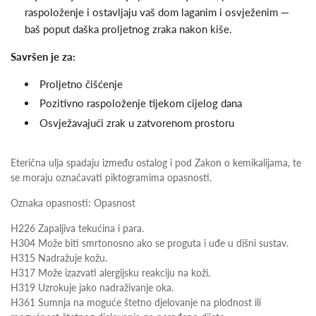
raspoloženje i ostavljaju vaš dom laganim i osvježenim —
baš poput daška proljetnog zraka nakon kiše.
Savršen je za:
Proljetno čišćenje
Pozitivno raspoloženje tijekom cijelog dana
Osvježavajući zrak u zatvorenom prostoru
Eterična ulja spadaju između ostalog i pod Zakon o kemikalijama, te
se moraju označavati piktogramima opasnosti.
Oznaka opasnosti: Opasnost
H226 Zapaljiva tekućina i para.
H304 Može biti smrtonosno ako se proguta i uđe u dišni sustav.
H315 Nadražuje kožu.
H317 Može izazvati alergijsku reakciju na koži.
H319 Uzrokuje jako nadraživanje oka.
H361 Sumnja na moguće štetno djelovanje na plodnost ili