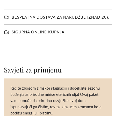
I
T
A
V
BESPLATNA DOSTAVA ZA NARUDŽBE IZNAD 20€
A
N
J
SIGURNA ONLINE KUPNJA
E
.
.
.
Savjeti za primjenu
Recite zbogom zimskoj stagnaciji i dočekajte sezonu
buđenja uz prirodne mirise eteričnih ulja! Ovaj paket
vam pomaže da prirodno osvježite svoj dom,
ispunjavajući ga čistim, revitalizirajućim aromama koje
podižu energiju i bistrinu.