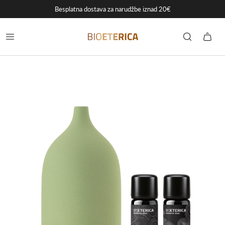
Besplatna dostava za narudžbe iznad 20€