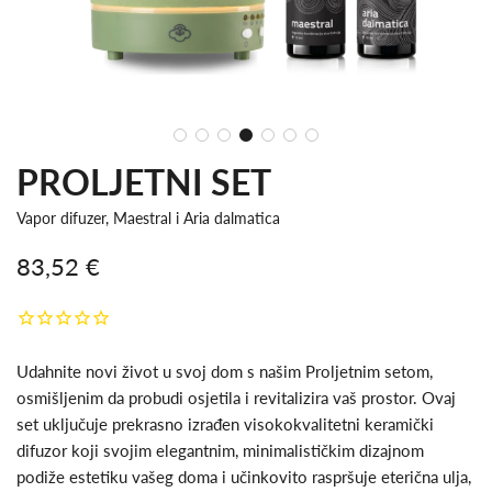
PROLJETNI SET
Vapor difuzer, Maestral i Aria dalmatica
83,52 €
Snižena
Redovna
cijena
cijena
Udahnite novi život u svoj dom s našim Proljetnim setom,
osmišljenim da probudi osjetila i revitalizira vaš prostor. Ovaj
set uključuje prekrasno izrađen visokokvalitetni keramički
difuzor koji svojim elegantnim, minimalističkim dizajnom
podiže estetiku vašeg doma i učinkovito raspršuje eterična ulja,