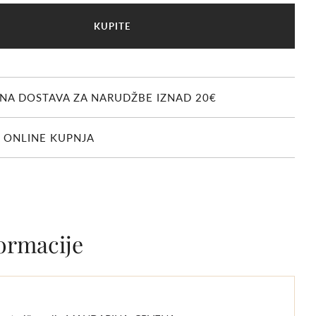
U
KUPITE
Č
I
T
A
V
NA DOSTAVA ZA NARUDŽBE IZNAD 20€
A
N
J
 ONLINE KUPNJA
E
.
.
.
ormacije