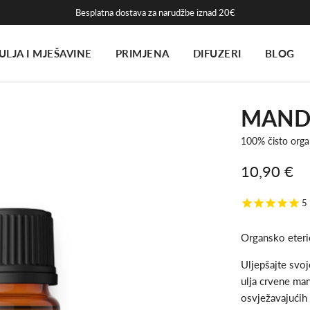
Besplatna dostava za narudžbe iznad 20€
ULJA I MJEŠAVINE
PRIMJENA
DIFUZERI
BLOG
MAND
100% čisto org
10,90 €
Snižena
Redovna
5
cijena
cijena
Organsko eteri
Uljepšajte svo
ulja crvene man
osvježavajućih 