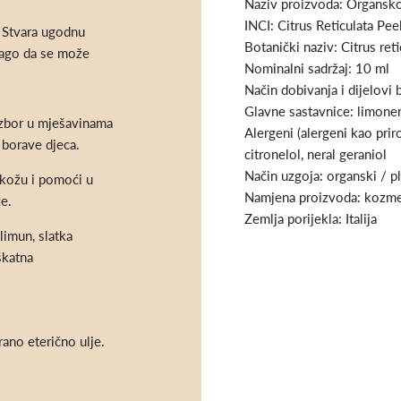
Naziv proizvoda: Organs
INCI: Citrus Reticulata Pee
. Stvara ugodnu
Botanički naziv: Citrus reti
lago da se može
Nominalni sadržaj: 10 ml
Način dobivanja i dijelovi 
Glavne sastavnice: limone
 izbor u mješavinama
Alergeni (alergeni kao priro
 borave djeca.
citronelol, neral geraniol
Način uzgoja: organski / p
 kožu i pomoći u
Namjena proizvoda: kozmet
e.
Zemlja porijekla: Italija
limun, slatka
uškatna
ano eterično ulje.