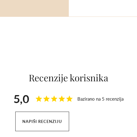
ru putem aroma
kruženje.
e ga koristiti
 očima.
d djece mlađe od 5
lja za vrijeme
Recenzije korisnika
ječenju ili
5,0
vljaju medicinski
Bazirano na 5 recenzija
s liječnikom ili
NAPIŠI RECENZIJU