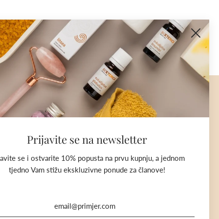
PRIJAVITE SE NA NEWSLETTER
Ostvarite 10% popusta na prvu kupnju prijavom na
Newsletter.
Prijavite se na newsletter
Saznajte sve o najnovijim trendovima u aromaterapiji,
javite se i ostvarite 10% popusta na prvu kupnju, a jednom
ekskluzivnim popustima na Vaše omiljene proizvode i
tjedno Vam stižu ekskluzivne ponude za članove!
novostima u našoj ponudi.