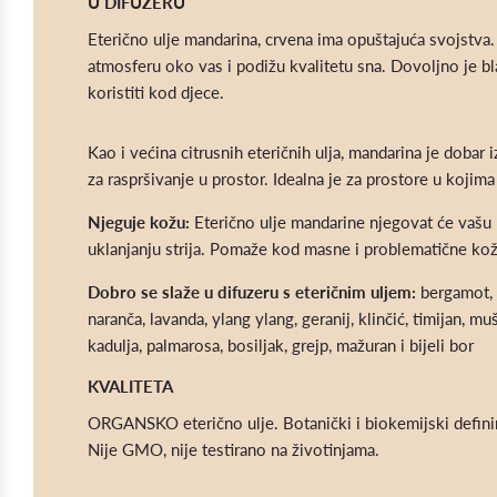
U DIFUZERU
Eterično ulje mandarina, crvena ima opuštajuća svojstva
atmosferu oko vas i podižu kvalitetu sna. Dovoljno je b
koristiti kod djece.
Kao i većina citrusnih eteričnih ulja, mandarina je dobar
za raspršivanje u prostor. Idealna je za prostore u kojima
Njeguje kožu:
Eterično ulje mandarine njegovat će vašu
uklanjanju strija. Pomaže kod masne i problematične kož
Dobro se slaže u difuzeru s eteričnim uljem:
bergamot, 
naranča, lavanda, ylang ylang, geranij, klinčić, timijan, m
kadulja, palmarosa, bosiljak, grejp, mažuran i bijeli bor
KVALITETA
ORGANSKO eterično ulje. Botanički i biokemijski definir
Nije GMO, nije testirano na životinjama.