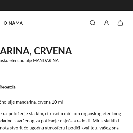
O NAMA
ARINA, CRVENA
ansko eterično ulje MANDARINA
Recenzija
čno ulje mandarina, crvena 10 ml
je raspoloženje slatkim, citrusnim mirisom organskog eteričnog
darine, savršenog za poticanje osjećaja radosti. Miris slatkih i
nota stvorit će ugodnu atmosferu i podići kvalitetu vašeg sna.