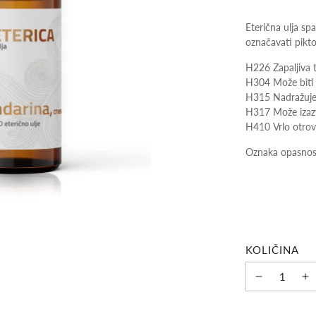
Eterična ulja sp
označavati pikt
H226 Zapaljiva t
H304 Može biti 
H315 Nadražuje
H317 Može izazva
H410 Vrlo otrov
Oznaka opasnos
KOLIČINA