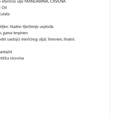
ko eterično ulje MANDARINA, CRVENA
l Oil
culata
biljke: hladno tiještenje usplođa
n, gama-terpinen
dni sastojci eteričnog ulja): limonen, linalol,
lantažni
ička sirovina