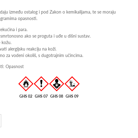
adaju između ostalog i pod Zakon o kemikalijama, te se moraju
ogramima opasnosti.
ekućina i para.
smrtonosno ako se proguta i uđe u dišni sustav.
 kožu.
ti alergijsku reakciju na koži.
no za vodeni okoliš, s dugotrajnim učincima.
ti: Opasnost
GHS 02
GHS 07
GHS 08
GHS 09