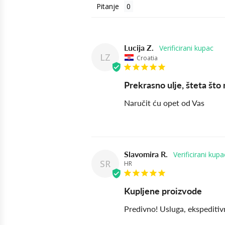
Pitanje
Lucija Z.
LZ
Croatia
Prekrasno ulje, šteta što
Naručit ću opet od Vas
Slavomira R.
SR
HR
Kupljene proizvode
Predivno! Usluga, ekspeditivn