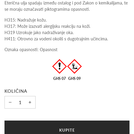
Eterična ulja spadaju između ostalog i pod Zakon o kemikalijama, te
se moraju označavati piktogramima opasnosti.
H315: Nadražuje kožu.
H317: Može izazvati alergijsku reakciju na koži.
H319 Uzrokuje jako nadraživanje oka.
H411: Otrovno za vodeni okoliš s dugotrajnim učincima.
Oznaka opasnosti: Opasnost
GHS 07
GHS 09
KOLIČINA
U
KUPITE