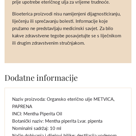
prije upotrebe eteričnog ulja za vrijeme trudnoće.
Bioeterica proizvodi nisu namijenjeni dijagnosticiranju,
liječenju ili sprečavanju bolesti. Informacije koje
pružamo ne predstavljaju medicinski savjet. Za bilo
kakve zdravstvene tegobe posavjetujte se s liječnikom
ili drugim zdravstvenim stručnjakom.
Dodatne informacije
Naziv proizvoda: Organsko eterično ulje METVICA,
PAPRENA
INCI: Mentha Piperita Oil
Botanički naziv: Mentha piperita Lvar. pipenta
Nominalni sadržaj: 10 ml
Način dobivanja i dijelovi biljke: destilacija vodenom