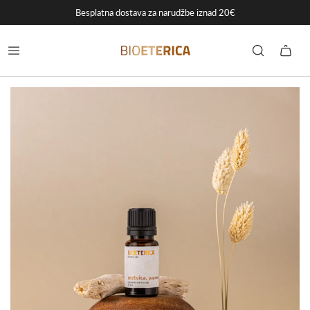
Besplatna dostava za narudžbe iznad 20€