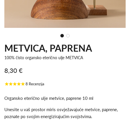
METVICA, PAPRENA
100% čisto organsko eterično ulje METVICA
8,30 €
Snižena
Redovna
8
Recenzija
cijena
cijena
Organsko eterično ulje metvice, paprene 10 ml
Unesite u vaš prostor miris osvježavajuće metvice, paprene,
poznate po svojim energizirajućim svojstvima.