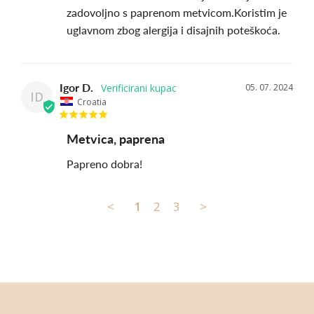
zadovoljno s paprenom metvicom.Koristim je 
Igor D.
05. 07. 2024
ID
Croatia
Metvica, paprena
Papreno dobra!
<
1
2
3
>