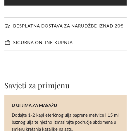
Č
I
T
A
V
BESPLATNA DOSTAVA ZA NARUDŽBE IZNAD 20€
A
N
J
SIGURNA ONLINE KUPNJA
E
.
.
.
Savjeti za primjenu
U ULJIMA ZA MASAŽU
Dodajte 1-2 kapi eteričnog ulja paprene metvice i 15 ml
baznog ulja te nježno izmasirajte područje abdomena u
smjeru kretanja kazaljke na satu.