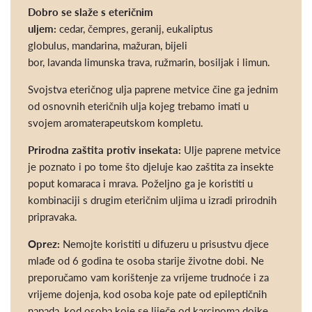
Dobro se slaže s eteričnim
uljem:
cedar, čempres, geranij, eukaliptus
globulus, mandarina, mažuran, bijeli
bor, lavanda limunska trava, ružmarin, bosiljak i limun.
Svojstva eteričnog ulja paprene metvice čine ga jednim
od osnovnih eteričnih ulja kojeg trebamo imati u
svojem aromaterapeutskom kompletu.
Prirodna zaštita protiv insekata:
Ulje paprene metvice
je poznato i po tome što djeluje kao zaštita za insekte
poput komaraca i mrava. Poželjno ga je koristiti u
kombinaciji s drugim eteričnim uljima u izradi prirodnih
pripravaka.
Oprez:
Nemojte koristiti u difuzeru u prisustvu djece
mlađe od 6 godina te osoba starije životne dobi. Ne
preporučamo vam korištenje za vrijeme trudnoće i za
vrijeme dojenja, kod osoba koje pate od epileptičnih
napada, kod osoba koje se liječe od karcinoma dojke.