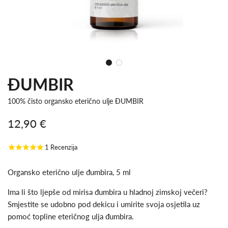
ĐUMBIR
100% čisto organsko eterično ulje ĐUMBIR
12,90 €
Snižena
Redovna
1
Recenzija
cijena
cijena
Organsko eterično ulje đumbira, 5 ml
Ima li što ljepše od mirisa đumbira u hladnoj zimskoj večeri?
Smjestite se udobno pod dekicu i umirite svoja osjetila uz
pomoć topline eteričnog ulja đumbira.