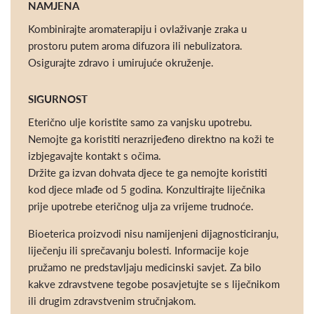
NAMJENA
Kombinirajte aromaterapiju i ovlaživanje zraka u
prostoru putem aroma difuzora ili nebulizatora.
Osigurajte zdravo i umirujuće okruženje.
SIGURNOST
Eterično ulje koristite samo za vanjsku upotrebu.
Nemojte ga koristiti nerazrijeđeno direktno na koži te
izbjegavajte kontakt s očima.
Držite ga izvan dohvata djece te ga nemojte koristiti
kod djece mlađe od 5 godina. Konzultirajte liječnika
prije upotrebe eteričnog ulja za vrijeme trudnoće.
Bioeterica proizvodi nisu namijenjeni dijagnosticiranju,
liječenju ili sprečavanju bolesti. Informacije koje
pružamo ne predstavljaju medicinski savjet. Za bilo
kakve zdravstvene tegobe posavjetujte se s liječnikom
ili drugim zdravstvenim stručnjakom.