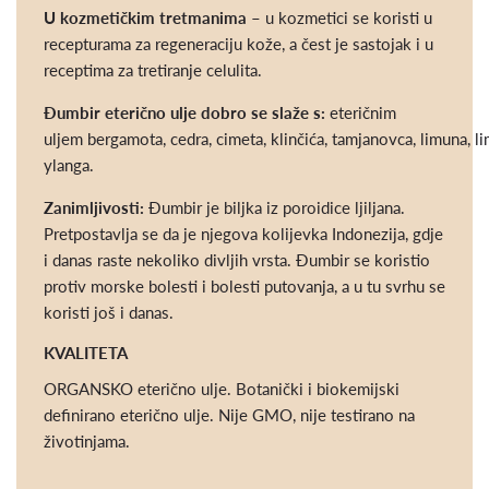
U kozmetičkim tretmanima
– u kozmetici se koristi u
recepturama za regeneraciju kože, a čest je sastojak i u
receptima za tretiranje celulita.
Đumbir eterično ulje dobro se slaže s:
eteričnim
uljem bergamota, cedra, cimeta, klinčića, tamjanovca, limuna, l
ylanga.
Zanimljivosti:
Đumbir je biljka iz poroidice ljiljana.
Pretpostavlja se da je njegova kolijevka Indonezija, gdje
i danas raste nekoliko divljih vrsta. Đumbir se koristio
protiv morske bolesti i bolesti putovanja, a u tu svrhu se
koristi još i danas.
KVALITETA
ORGANSKO eterično ulje. Botanički i biokemijski
definirano eterično ulje. Nije GMO, nije testirano na
životinjama.