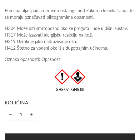
Eterična ulja spadaju između ostalog i pod Zakon o kemikalijama, te
se moraju označavati piktogramima opasnosti.
H304 Može biti smrtonosno ako se proguta i uđe u dišni sustav.
H317 Može izazvati alergijsku reakciju na koži.
H319 Uzrokuje jako nadraživanje oka.
H412 Štetno za vodeni okoliš s dugotrajnim učincima.
Oznaka opasnosti: Opasnost
GHS 07
GHS 08
KOLIČINA