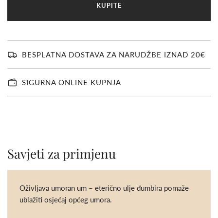
U
KUPITE
Č
I
T
A
V
BESPLATNA DOSTAVA ZA NARUDŽBE IZNAD 20€
A
N
J
SIGURNA ONLINE KUPNJA
E
.
.
.
Savjeti za primjenu
Oživljava umoran um
– eterično ulje đumbira pomaže
ublažiti osjećaj općeg umora.