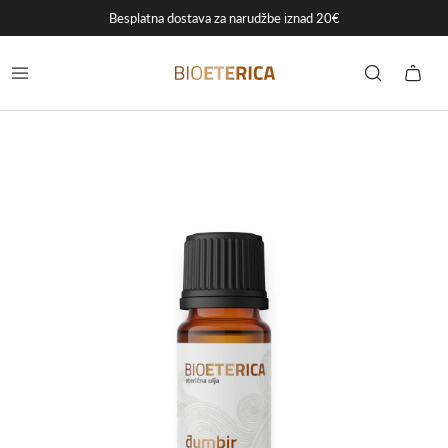
Besplatna dostava za narudžbe iznad 20€