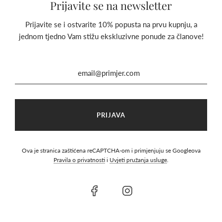
Prijavite se na newsletter
Prijavite se i ostvarite 10% popusta na prvu kupnju, a
jednom tjedno Vam stižu ekskluzivne ponude za članove!
TAMJANOVAC, ARAPSKI
100% čisto organsko eterično ulje TAMJANOVAC
11,90 €
6
Recenzija
KUPITE
Ova je stranica zaštićena reCAPTCHA-om i primjenjuju se Googleova
Pravila o privatnosti
i
Uvjeti pružanja usluge
.