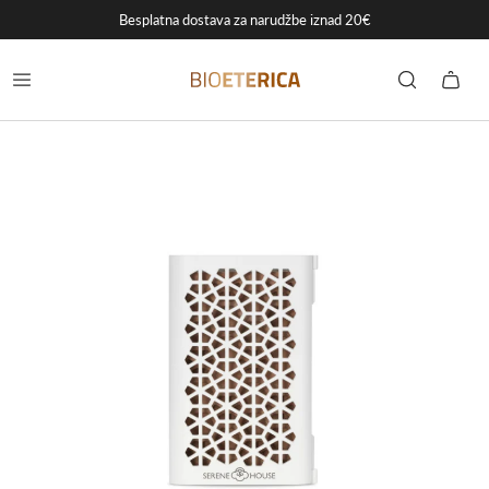
Besplatna dostava za narudžbe iznad 20€