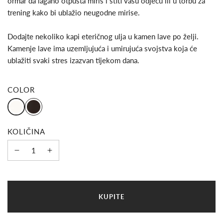
ormar da lagano otpušta miris i štiti vašu odjeću ili u torbu za
trening kako bi ublažio neugodne mirise.
Dodajte nekoliko kapi eteričnog ulja u kamen lave po želji.
Kamenje lave ima uzemljujuća i umirujuća svojstva koja će
ublažiti svaki stres izazvan tijekom dana.
COLOR
KOLIČINA
U
KUPITE
Č
I