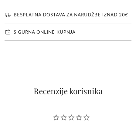
T
A
V
BESPLATNA DOSTAVA ZA NARUDŽBE IZNAD 20€
A
N
J
SIGURNA ONLINE KUPNJA
E
.
.
.
Recenzije korisnika