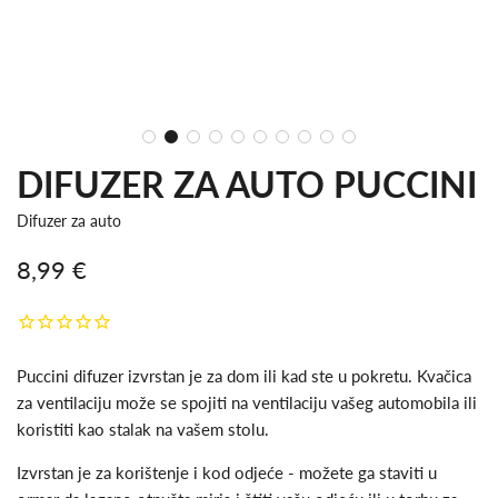
DIFUZER ZA AUTO PUCCINI
Difuzer za auto
8,99 €
Snižena
Redovna
cijena
cijena
Puccini difuzer izvrstan je za dom ili kad ste u pokretu. Kvačica
za ventilaciju može se spojiti na ventilaciju vašeg automobila ili
koristiti kao stalak na vašem stolu.
Izvrstan je za korištenje i kod odjeće - možete ga staviti u