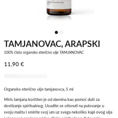
TAMJANOVAC, ARAPSKI
100% čisto organsko eterično ulje TAMJANOVAC
11,90 €
Snižena
Redovna
cijena
cijena
Organsko eterično ulje tamjanovca, 5 ml
Miris tamjana korišten je od davnina kao pomoć duši za
dostizanje spiritualnog. Usudite se otisnuti na putovanje u
svoju maštu i smirite svoj um uz svega nekoliko kapi ovog ulja