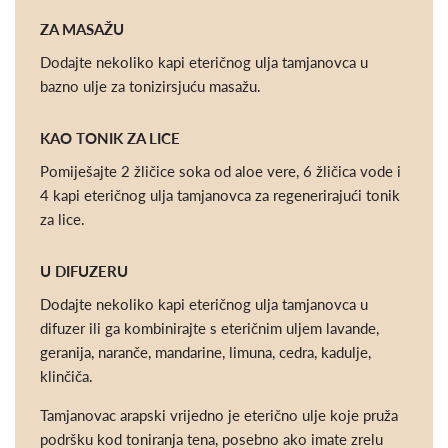
ZA MASAŽU
Dodajte nekoliko kapi eteričnog ulja tamjanovca u
bazno ulje za tonizirsjuću masažu.
KAO TONIK ZA LICE
Pomiješajte 2 žličice soka od aloe vere, 6 žličica vode i
4 kapi eteričnog ulja tamjanovca za regenerirajući tonik
za lice.
U DIFUZERU
Dodajte nekoliko kapi eteričnog ulja tamjanovca u
difuzer ili ga kombinirajte s eteričnim uljem lavande,
geranija, naranče, mandarine, limuna, cedra, kadulje,
klinčiča.
Tamjanovac arapski vrijedno je eterično ulje koje pruža
podršku kod toniranja tena, posebno ako imate zrelu