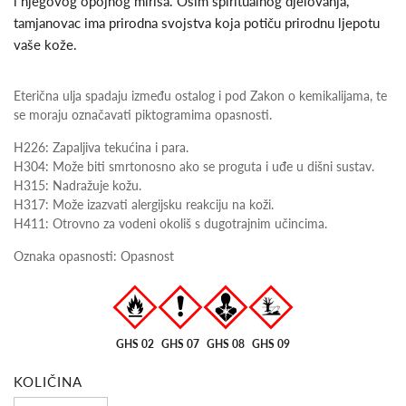
i njegovog opojnog mirisa. Osim spiritualnog djelovanja,
tamjanovac ima prirodna svojstva koja potiču prirodnu ljepotu
vaše kože.
Eterična ulja spadaju između ostalog i pod Zakon o kemikalijama, te
se moraju označavati piktogramima opasnosti.
H226: Zapaljiva tekućina i para.
H304: Može biti smrtonosno ako se proguta i uđe u dišni sustav.
H315: Nadražuje kožu.
H317: Može izazvati alergijsku reakciju na koži.
H411: Otrovno za vodeni okoliš s dugotrajnim učincima.
Oznaka opasnosti: Opasnost
GHS 02
GHS 07
GHS 08
GHS 09
KOLIČINA