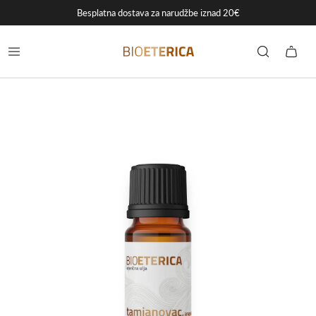
Besplatna dostava za narudžbe iznad 20€