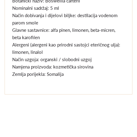
Botanički naziv: Boswellia carterii
Nominalni sadržaj: 5 ml
Način dobivanja i dijelovi biljke: destilacija vodenom
parom smole
Glavne sastavnice: alfa pinen, limonen, beta-micren,
beta karofilen
Alergeni (alergeni kao prirodni sastojci eteričnog ulja):
limonen, linalol
Način uzgoja: organski / slobodni uzgoj
Namjena proizvoda: kozmetička sirovina
Zemlja porijekla: Somalija