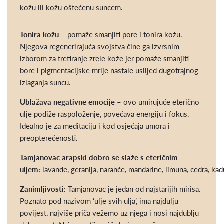
kožu ili kožu oštećenu suncem.
Tonira kožu
– pomaže smanjiti pore i tonira kožu.
Njegova regenerirajuća svojstva čine ga izvrsnim
izborom za tretiranje zrele kože jer pomaže smanjiti
bore i pigmentacijske mrlje nastale uslijed dugotrajnog
izlaganja suncu.
Ublažava negativne emocije
– ovo umirujuće eterično
ulje podiže raspoloženje, povećava energiju i fokus.
Idealno je za meditaciju i kod osjećaja umora i
preopterećenosti.
Tamjanovac arapski dobro se slaže s
eteričnim
uljem:
lavande, geranija, naranče, mandarine, limuna, cedra, kadu
Zanimljivosti:
Tamjanovac je jedan od najstarijih mirisa.
Poznato pod nazivom ‘ulje svih ulja’, ima najdulju
povijest, najviše priča vežemo uz njega i nosi najdublju