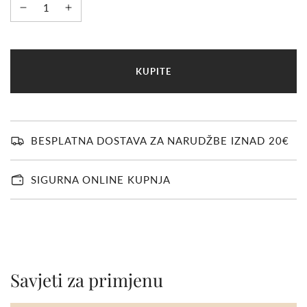
U
KUPITE
Č
I
T
A
V
BESPLATNA DOSTAVA ZA NARUDŽBE IZNAD 20€
A
N
J
SIGURNA ONLINE KUPNJA
E
.
.
.
Savjeti za primjenu