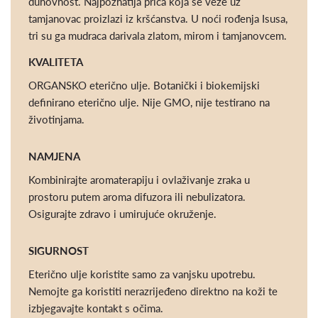
duhovnost. Najpoznatija priča koja se veže uz
tamjanovac proizlazi iz kršćanstva. U noći rođenja Isusa,
tri su ga mudraca darivala zlatom, mirom i tamjanovcem.
KVALITETA
ORGANSKO eterično ulje. Botanički i biokemijski
definirano eterično ulje. Nije GMO, nije testirano na
životinjama.
NAMJENA
Kombinirajte aromaterapiju i ovlaživanje zraka u
prostoru putem aroma difuzora ili nebulizatora.
Osigurajte zdravo i umirujuće okruženje.
SIGURNOST
Eterično ulje koristite samo za vanjsku upotrebu.
Nemojte ga koristiti nerazrijeđeno direktno na koži te
izbjegavajte kontakt s očima.